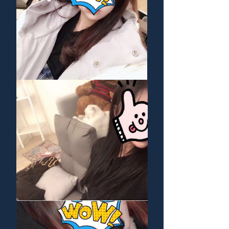
白雪
白雪
联系我们
x
Plans & Pricing
嘟嘟
VVIP会员
小c
yonny