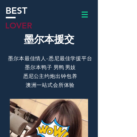
BEST
LOVER
墨尔本援交
​墨尔本最佳情人-悉尼最佳学援平台
​墨尔本鸭子
男鸭 男妓
​悉尼
公主约炮出钟包养
​澳洲一站式会所体验
主页
公司简介
BLOG