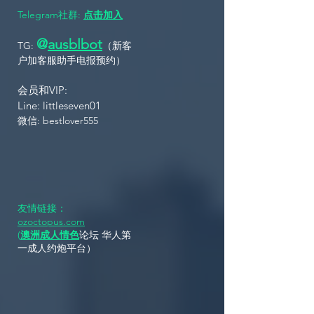
Telegram社群:
点击加入
@
ausbl
bot
TG:
（新客
户加客服助手电报
预约
）
会员和VIP:
L
ine: littleseven01 ​
​​微信: bestlover555
友情链接：
ozoctopus.com
(
澳洲成人情色
论坛 华人第
一成人约炮平台）