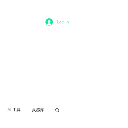
​墨尔本最佳情人-悉尼最
佳学援平台
Log In
​墨尔本鸭子
男鸭 男妓
​悉尼
公主约炮出钟包养
​澳洲一站式会所体验
AI 工具
灵感库