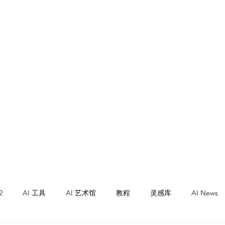
墨尔本援交
2
AI 工具
AI 艺术馆
教程
灵感库
AI News