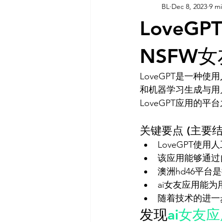
BL
Dec 8, 2023
9 m
AI 工具
AI 工具
AI Tool
LoveG
灵感库
AI 新闻
AI 工具
NSFW女
LoveGPT是一种
AI 工具
和机器学习生成与用
关键要点 (主要结
LoveGPT使
该应用能够通过
澳洲hd46平台
ai女友应用能
随着技术的进一
发现
ai女友