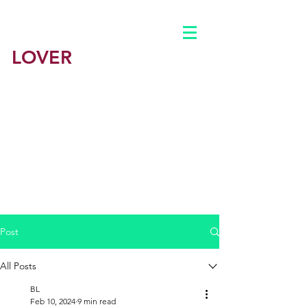
BEST
LOVER
墨尔本援交
​墨尔本最佳情人-悉尼最佳学援平台
​墨尔本鸭子
男鸭 男妓
​悉尼
公主约炮出钟包养
​澳洲一站式会所体验
主页
Post
公司简介
All Posts
BL
BLOG
Feb 10, 2024
9 min read