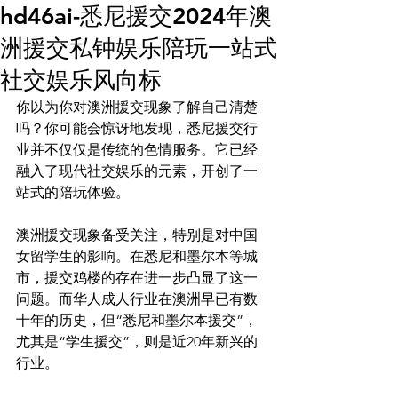
hd46ai-悉尼援交2024年澳
白雪
洲援交私钟娱乐陪玩一站式
白雪
联系我们
社交娱乐风向标
x
你以为你对澳洲援交现象了解自己清楚
Plans & Pricing
吗？你可能会惊讶地发现，悉尼援交行
嘟嘟
业并不仅仅是传统的色情服务。它已经
VVIP会员
小c
融入了现代社交娱乐的元素，开创了一
站式的陪玩体验。

yonny
澳洲援交现象备受关注，特别是对中国
女留学生的影响。在悉尼和墨尔本等城
市，援交鸡楼的存在进一步凸显了这一
问题。而华人成人行业在澳洲早已有数
十年的历史，但“悉尼和墨尔本援交”，
尤其是“学生援交”，则是近20年新兴的