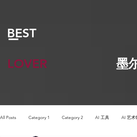
BEST
LOVER
墨
All Posts
Category 1
Category 2
AI 工具
AI 艺术