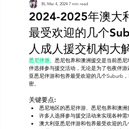
BL
Mar 4, 2024
7 min read
AI 工具
AI 工具
AI Tool
AI 工具
AI 工具
2024-2025年
灵感库
AI 新闻
AI 工具
AI 艺术馆
教程
最受欢迎的几个Subur
人成人援交机构大
AI 工具
悉尼伴游
、悉尼包养和澳洲援交是当前悉尼
伴选择参与援交活动，无论是为了包夜伴游
亚悉尼伴游和包养最受欢迎的几个Suburb
关键要点:
悉尼地区的悉尼伴游、悉尼包养和澳洲
许多人选择参与援交活动来实现各种需
澳大利亚悉尼伴游和包养最受欢迎的几个