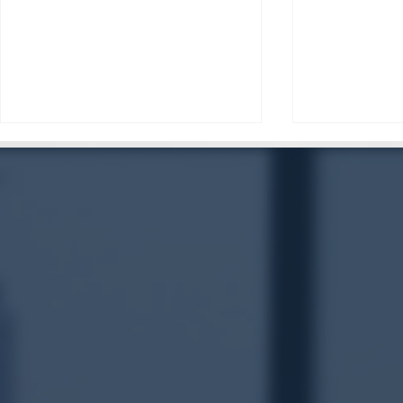
高端成人行业从业者预警：
澳洲7K19
MissbunnyAI——重新定义行
墨尔本援交
业现金流的下一代模特AI预订
系统！
​我们一定是墨尔本最让客户信任的品牌，如果长期想关注我