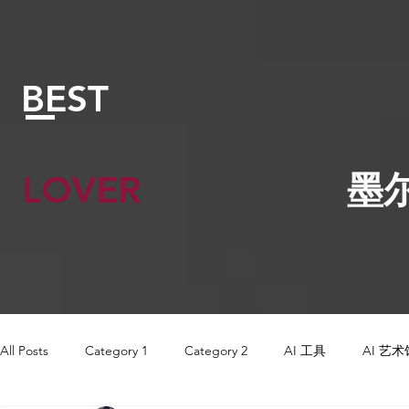
BEST
LOVER
墨
All Posts
Category 1
Category 2
AI 工具
AI 艺术