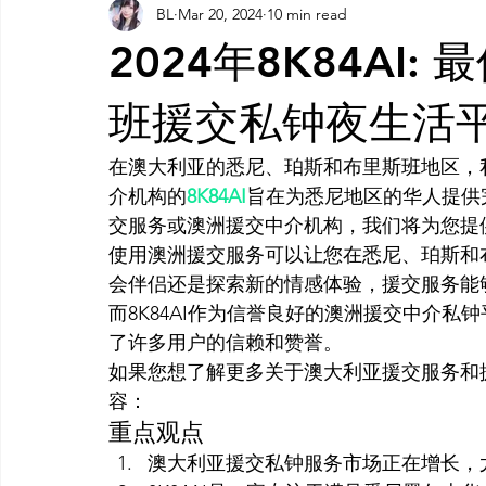
BL
Mar 20, 2024
10 min read
AI 工具
AI 工具
AI Tool
AI 工具
AI 工具
2024年8K84AI
灵感库
AI 新闻
AI 工具
AI 艺术馆
教程
班援交私钟夜生活
在澳大利亚的悉尼、珀斯和布里斯班地区，
AI 工具
介机构的
8K84AI
旨在为悉尼地区的华人提供
交服务或澳洲援交中介机构，我们将为您提
使用澳洲援交服务可以让您在悉尼、珀斯和
会伴侣还是探索新的情感体验，援交服务能
而8K84AI作为信誉良好的澳洲援交中介
了许多用户的信赖和赞誉。
如果您想了解更多关于澳大利亚援交服务和
容：
重点观点
澳大利亚援交私钟服务市场正在增长，