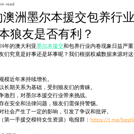
min read
AI 工具
AI 工具
灵感库
AI 工具
AI 新闻
年的澳洲墨尔本援交包养行
AI 艺术馆
教程
灵感库
AI 新闻
AI 艺术馆
本狼友是否有利？
24年的澳大利亚
墨尔本援交
和包养行业内卷现象日益严重
友们究竟是好事还是坏事呢？我们根据权威数据来源对这
规模近年来持续增长。 
以长期关系为基础，受到狼友们的青睐。 
争激烈，对墨尔本援交行业带来挑战。 
存在安全和法律问题，狼友们需保持警惕。 
对社会产生了一定的影响，引发了争议和批评。
G（第一手援交模特女生资源）电报群：
https://t.me/best