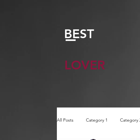
BEST
LOVER
All Posts
Category 1
Category 