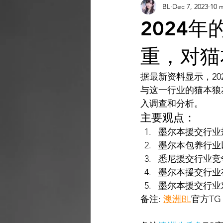
BL
Dec 7, 2023
10 
AI 工具
AI 工具
AI Tool
2024
灵感库
AI 新闻
AI 工具
重，对猫
据最新资料显示，20
AI 工具
与这一行业的猫本狼
入调查和分析。
主要观点： 
墨尔本援交行业
墨尔本包养行业
悉尼援交行业竞
墨尔本援交行业
墨尔本援交行业
备注:
澳洲BL
官方T