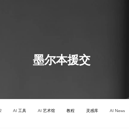
墨尔本援交
2
AI 工具
AI 艺术馆
教程
灵感库
AI News