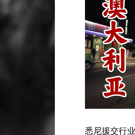
悉尼援交行