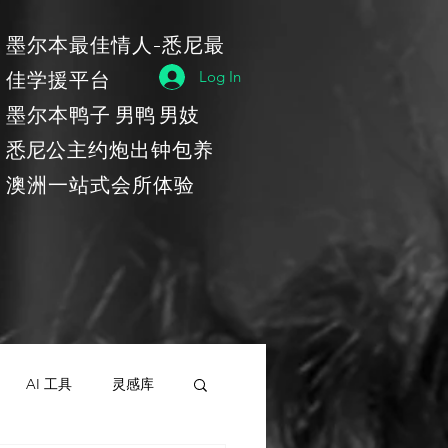
​墨尔本最佳情人-悉尼最
佳学援平台
Log In
​墨尔本鸭子
男鸭 男妓
​悉尼
公主约炮出钟包养
​澳洲一站式会所体验
AI 工具
灵感库