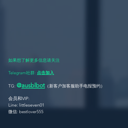
澳洲墨尔本包养援交圈高人气
Missbunn
平台合集，猫本honeypeach
一个AI驱
最新力荐！
​我们一定是墨尔本最让客户信任的品牌，如果长期想关注我
们的女生请留下您的邮箱和名字，点击“关注”
如果想了解更多信息请关注
Telegram社群:
点击加入
@
ausbl
bot
TG:
（新客户加客服助手电报
预约
）
会员和VIP:
L
ine: littleseven01 ​
​​微信: bestlover555