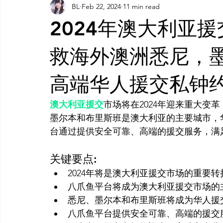
BL
Feb 22, 2024
11 min read
AI 工具
AI 工具
AI Tool
AI 工具
AI 工具
2024年澳大利亚
灵感库
AI 新闻
AI 工具
AI 艺术馆
教程
救海外澳洲悉尼，
高端华人援交私钟
AI 工具
澳大利亚援交
市场将在2024年迎来重大变
墨尔本和布里斯班是澳大利亚的主要城市，
关键要点:
2024年将是澳大利亚援交市场的重要转
八爪鱼平台将成为澳大利亚援交市场的
悉尼、墨尔本和布里斯班将成为华人援
八爪鱼平台提供安全可靠、高端的援交