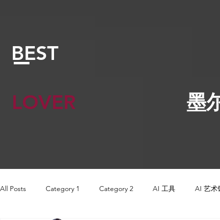
BEST
LOVER
墨
All Posts
Category 1
Category 2
AI 工具
AI 艺术