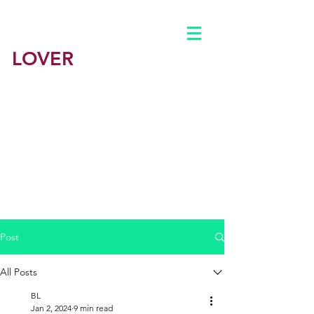
BEST
LOVER
墨尔本援交
​墨尔本最佳情人-悉尼最佳学援平台
​墨尔本鸭子
男鸭 男妓
​悉尼
公主约炮出钟包养
​澳洲一站式会所体验
主页
Post
公司简介
All Posts
BL
BLOG
Jan 2, 2024
9 min read