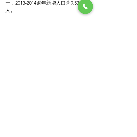
一，2013-2014财年新增人口为9.57万
人。

Q: 墨尔本外郊区和内城区是人
口增长的主要区域吗？
A: 是的，数据显示墨尔本外郊区和内城
区是澳洲人口增长的主要区域。

Q: 为什么中国中产阶级倾向将
孩子送到澳大利亚中学接受教
育？
A: 中国中产阶级倾向将孩子送到澳大利