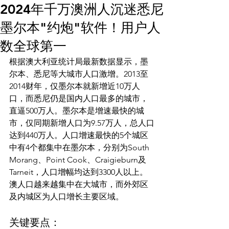
2024年千万澳洲人沉迷悉尼
白雪
墨尔本"约炮"软件！用户人
白雪
联系我们
数全球第一
x
根据澳大利亚统计局最新数据显示，墨
Plans & Pricing
尔本、悉尼等大城市人口激增。2013至
嘟嘟
2014财年，仅墨尔本就新增近10万人
VVIP会员
小c
口，而悉尼仍是国内人口最多的城市，
直逼500万人。墨尔本是增速最快的城
yonny
市，仅同期新增人口为9.57万人，总人口
达到440万人。人口增速最快的5个城区
中有4个都集中在墨尔本，分别为South 
Morang、Point Cook、Craigieburn及
Tarneit，人口增幅均达到3300人以上。
澳人口越来越集中在大城市，而外郊区
关键要点：