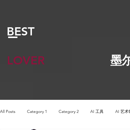
BEST
LOVER
墨
All Posts
Category 1
Category 2
AI 工具
AI 艺术