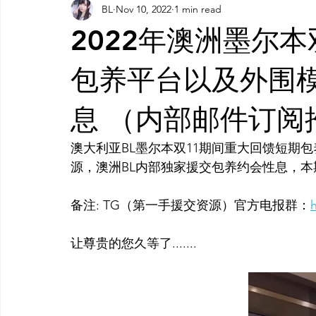
BL
Nov 10, 2022
1 min read
AI 工具
AI 工具
AI Tool
AI 工具
AI 工具
2022年澳洲墨尔
灵感库
AI 新闻
AI 工具
AI 艺术馆
教程
包养平台以及外围
息 （内部邮件订阅
AI 工具
澳大利亚BL墨尔本双11期间重大回馈短期
源，澳洲BL内部独家援交包养约会性息，
备注: TG（第一手援交资源）官方电报群：
让尊贵的您久等了.......