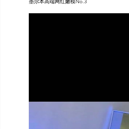
墨尔本高端网红嫩模No.3