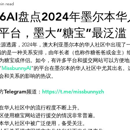
min read
AI 工具
AI 工具
灵感库
AI 工具
AI 新闻
6AI盘点2024年墨尔本
AI 艺术馆
教程
灵感库
AI 新闻
AI 艺术馆
平台，墨大“糖宝”最泛滥
源透露，2024年，澳大利亚墨尔本的华人社区中出现了
指的是一种关系安排，由年长者（也称作糖爸爸或金主）
为糖宝或伴侣。如今，有许多平台和援交网站可以方便地
“
MissbunnyAI
”的平台在墨尔本的华人社区中尤其出名。
elegram频道：
https://t.me/missbunnyzh
在华人社区中的流行程度不断上升。
区使用糖宝网站进行援交的情况非常普遍。
本华人社区中被广泛使用，备受关注。