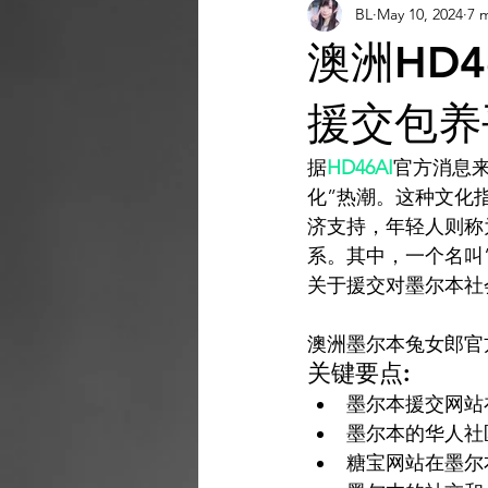
BL
May 10, 2024
7 
AI 工具
AI 工具
AI Tool
澳洲HD4
灵感库
AI 新闻
AI 工具
援交包养
据
HD46AI
官方消息来
AI 工具
化”热潮。这种文化
济支持，年轻人则称
系。其中，一个名叫
澳洲墨尔本兔女郎官方T
关键要点:
墨尔本援交网站
墨尔本的华人社
糖宝网站在墨尔