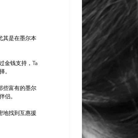
尤其是在墨尔本
过金钱支持，Ta
。

括那些富有的墨尔
侣。

保密地找到互惠援