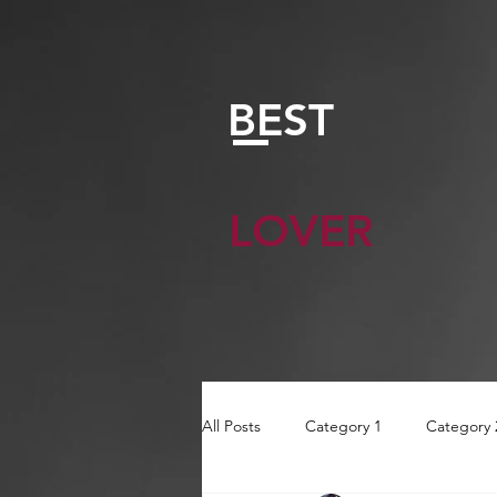
BEST
LOVER
All Posts
Category 1
Category 