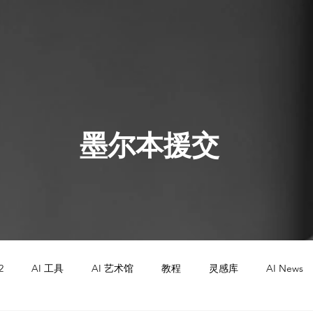
墨尔本援交
2
AI 工具
AI 艺术馆
教程
灵感库
AI News