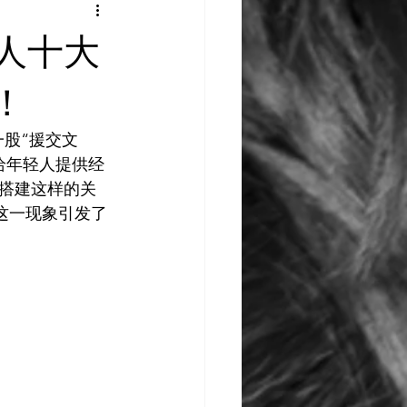
AI 艺术馆
教程
华人十大
教程
灵感库
！
一股“援交文
给年轻人提供经
搭建这样的关
这一现象引发了