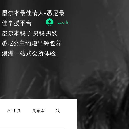
​墨尔本最佳情人-悉尼最
佳学援平台
Log In
​墨尔本鸭子
男鸭 男妓
​悉尼
公主约炮出钟包养
​澳洲一站式会所体验
AI 工具
灵感库