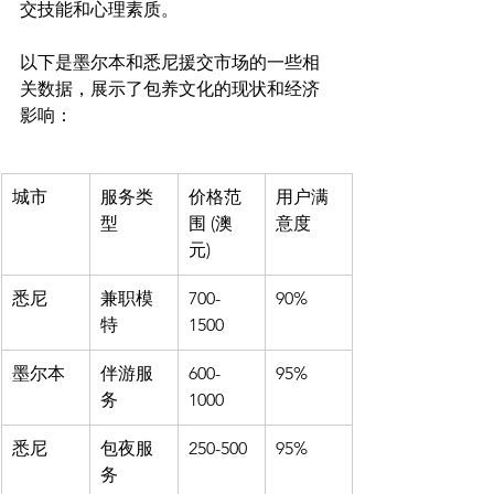
交技能和心理素质。

以下是墨尔本和悉尼援交市场的一些相
关数据，展示了包养文化的现状和经济
城市
服务类
价格范
用户满
型
围 (澳
意度
元)
悉尼
兼职模
700-
90%
特
1500
墨尔本
伴游服
600-
95%
务
1000
悉尼
包夜服
250-500
95%
务