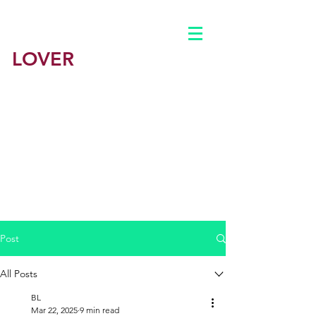
BEST
LOVER
墨尔本援交
​墨尔本最佳情人-悉尼最佳学援平台
​墨尔本鸭子
男鸭 男妓
​悉尼
公主约炮出钟包养
​澳洲一站式会所体验
主页
Post
公司简介
All Posts
BL
BLOG
Mar 22, 2025
9 min read