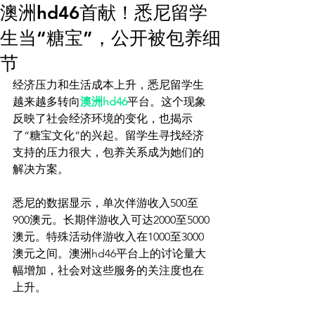
澳洲hd46首献！悉尼留学
白雪
生当“糖宝”，公开被包养细
白雪
联系我们
节
x
经济压力和生活成本上升，悉尼留学生
Plans & Pricing
越来越多转向
澳洲hd46
平台。这个现象
嘟嘟
反映了社会经济环境的变化，也揭示
VVIP会员
小c
了“糖宝文化”的兴起。留学生寻找经济
支持的压力很大，包养关系成为她们的
yonny
解决方案。

悉尼的数据显示，单次伴游收入500至
900澳元。长期伴游收入可达2000至5000
澳元。特殊活动伴游收入在1000至3000
澳元之间。澳洲hd46平台上的讨论量大
幅增加，社会对这些服务的关注度也在
上升。
