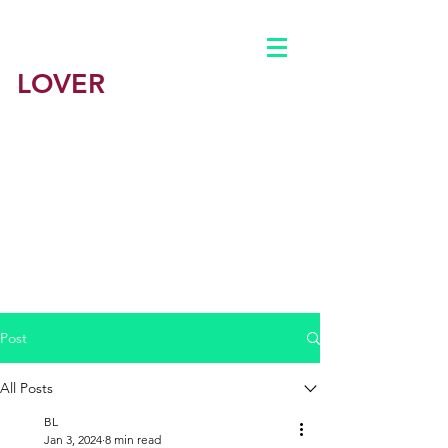
BEST
LOVER
墨尔本援交
​墨尔本最佳情人-悉尼最佳学援平台
​墨尔本鸭子
男鸭 男妓
​悉尼
公主约炮出钟包养
​澳洲一站式会所体验
主页
Post
公司简介
All Posts
BL
BLOG
Jan 3, 2024
8 min read