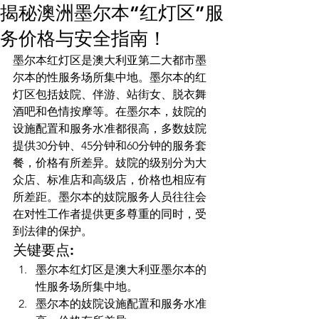
揭秘澳洲墨尔本“红灯区”服
白雪
务价格与安全指南！
白雪
联系我们
墨尔本红灯区是澳大利亚第二大都市墨
尔本的性服务场所集中地。墨尔本的红
x
Plans & Pricing
灯区包括妓院、伴游、站街女、脱衣舞
嘟嘟
酒吧和色情按摩等。在墨尔本，妓院的
VVIP会员
设施配置和服务水准都很高，多数妓院
小c
提供30分钟、45分钟和60分钟的服务套
yonny
餐，价格有所差异。妓院的级别分为大
众店、标准店和高级店，价格也相应有
所差距。墨尔本的妓院服务人员往往会
在对性工作者提供更多尊重的同时，受
到法律的保护。
关键要点:
墨尔本红灯区是澳大利亚墨尔本的
性服务场所集中地。
墨尔本的妓院设施配置和服务水准