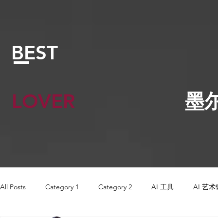
BEST
LOVER
墨
All Posts
Category 1
Category 2
AI 工具
AI 艺术