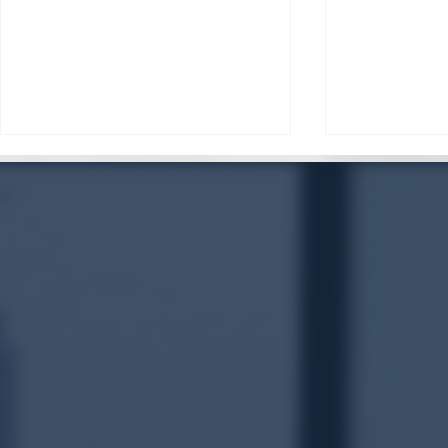
高端成人行业从业者预警：
2026年悉
MissbunnyAI——重新定义行
与机会概述
业现金流的下一代模特AI预订
系统！
​我们一定是墨尔本最让客户信任的品牌，如果长期想关注我