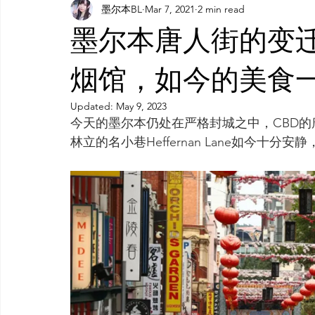
墨尔本BL
Mar 7, 2021
2 min read
AI 工具
AI 工具
AI Tool
AI 工具
AI 工具
墨尔本唐人街的变
灵感库
AI 新闻
AI 工具
AI 艺术馆
教程
烟馆，如今的美食
Updated:
May 9, 2023
今天的墨尔本仍处在严格封城之中，CBD
AI 工具
林立的名小巷Heffernan Lane如今