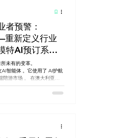
AI 新闻
业者预警：
AI 新闻
AI 艺术馆
AI——重新定义行业
模特AI预订系
前所未有的变革。
女友AI智能体 。它使用了 AI护航
场 。 在澳大利亚，
全新的AI平台。它提高了客户体
...