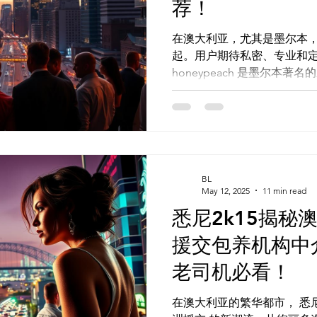
荐！
在澳大利亚，尤其是墨尔本
起。用户期待私密、专业和定
honeypeach 是墨尔本著名
起，正在改变行业。 澳洲墨尔本兔女郎官方Telegram频
道：...
BL
May 12, 2025
11 min read
悉尼2k15揭秘
援交包养机构中
老司机必看！
在澳大利亚的繁华都市， 悉尼2