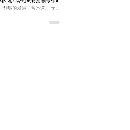
姿的 布里斯班兔女郎 到专业可
领域的发展非常迅速。 无论
是期望高端伴游体验的商务人
服务获得了广泛好评...