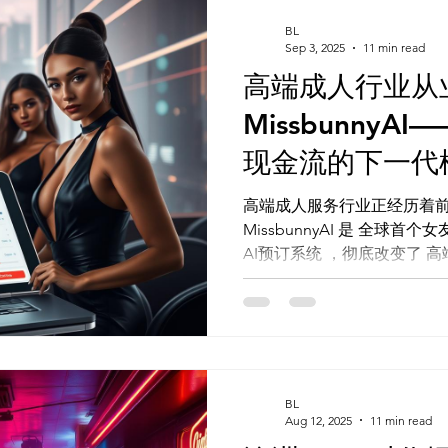
AI Tool
AI 工具
AI 工具
灵感库
AI 工具
BL
Sep 3, 2025
11 min read
高端成人行业从
AI 新闻
AI 工具
AI 艺术馆
教程
灵感库
Missbunny
现金流的下一代
统！
高端成人服务行业正经历着
MissbunnyAI 是 全球首个
AI预订系统 ，彻底改变了 高端陪游市
MissbunnyAI引入了一个
验，提升了运营效率和安全性。 
BL
Aug 12, 2025
11 min read