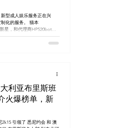
，新型成人娱乐服务正在兴
制化的服务。 猫本
的新星，和代理商HP520bot一
澳大利亚布里斯班
介火爆榜单，新
k15 引领了 悉尼约会 和 澳