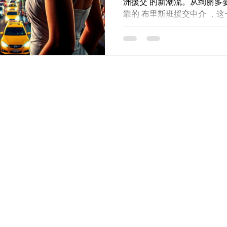
洲援交 的新潮流。从绚丽多
靠的 布里斯班援交中介 ，这一
是寻求激情之旅的旅客，还
士，悉尼2k15都以安全可靠的